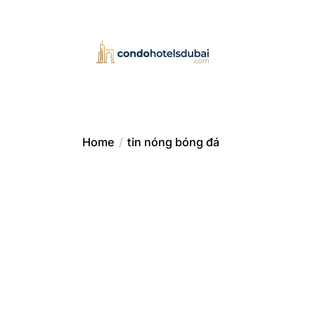
Skip
to
Tin
the
Tức
content
Bóng
Đá
24/7
Home
tin nóng bóng đá