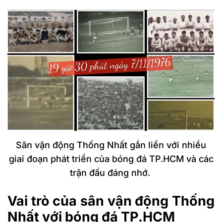
Sân vận động Thống Nhất gắn liền với nhiều
giai đoạn phát triển của bóng đá TP.HCM và các
trận đấu đáng nhớ.
Vai trò của sân vận động Thống
Nhất với bóng đá TP.HCM