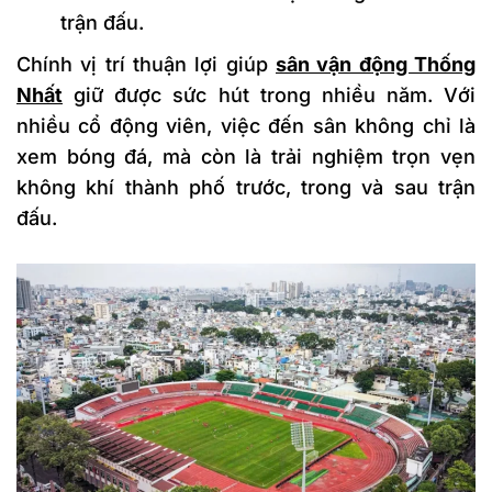
trận đấu.
Chính vị trí thuận lợi giúp
sân vận động Thống
Nhất
giữ được sức hút trong nhiều năm. Với
nhiều cổ động viên, việc đến sân không chỉ là
xem bóng đá, mà còn là trải nghiệm trọn vẹn
không khí thành phố trước, trong và sau trận
đấu.