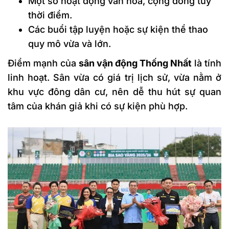
Một số hoạt động văn hóa, cộng đồng tùy
thời điểm.
Các buổi tập luyện hoặc sự kiện thể thao
quy mô vừa và lớn.
Điểm mạnh của
sân vận động Thống Nhất
là tính
linh hoạt. Sân vừa có giá trị lịch sử, vừa nằm ở
khu vực đông dân cư, nên dễ thu hút sự quan
tâm của khán giả khi có sự kiện phù hợp.