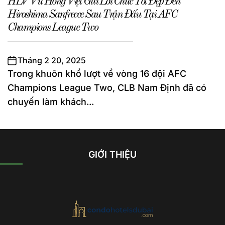
HLV Vũ Hồng Việt Gửi Lời Chúc Tốt Đẹp Đến
Hiroshima Sanfrecce Sau Trận Đấu Tại AFC
Champions League Two
Tháng 2 20, 2025
Trong khuôn khổ lượt về vòng 16 đội AFC
Champions League Two, CLB Nam Định đã có
chuyến làm khách...
GIỚI THIỆU