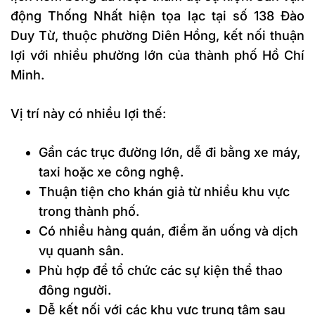
động Thống Nhất hiện tọa lạc tại số 138 Đào
Duy Từ, thuộc phường Diên Hồng, kết nối thuận
lợi với nhiều phường lớn của thành phố Hồ Chí
Minh.
Vị trí này có nhiều lợi thế:
Gần các trục đường lớn, dễ đi bằng xe máy,
taxi hoặc xe công nghệ.
Thuận tiện cho khán giả từ nhiều khu vực
trong thành phố.
Có nhiều hàng quán, điểm ăn uống và dịch
vụ quanh sân.
Phù hợp để tổ chức các sự kiện thể thao
đông người.
Dễ kết nối với các khu vực trung tâm sau