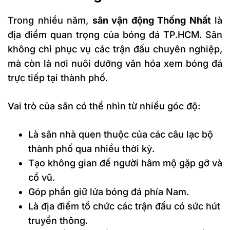
Trong nhiều năm,
sân vận động Thống Nhất
là
địa điểm quan trọng của bóng đá TP.HCM. Sân
không chỉ phục vụ các trận đấu chuyên nghiệp,
mà còn là nơi nuôi dưỡng văn hóa xem bóng đá
trực tiếp tại thành phố.
Vai trò của sân có thể nhìn từ nhiều góc độ:
Là sân nhà quen thuộc của các câu lạc bộ
thành phố qua nhiều thời kỳ.
Tạo không gian để người hâm mộ gặp gỡ và
cổ vũ.
Góp phần giữ lửa bóng đá phía Nam.
Là địa điểm tổ chức các trận đấu có sức hút
truyền thông.