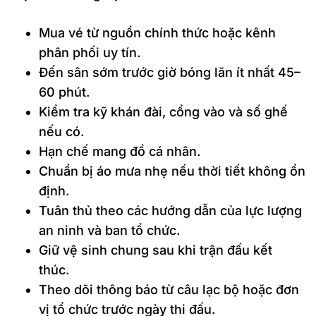
Mua vé từ nguồn chính thức hoặc kênh
phân phối uy tín.
Đến sân sớm trước giờ bóng lăn ít nhất 45–
60 phút.
Kiểm tra kỹ khán đài, cổng vào và số ghế
nếu có.
Hạn chế mang đồ cá nhân.
Chuẩn bị áo mưa nhẹ nếu thời tiết không ổn
định.
Tuân thủ theo các hướng dẫn của lực lượng
an ninh và ban tổ chức.
Giữ vệ sinh chung sau khi trận đấu kết
thúc.
Theo dõi thông báo từ câu lạc bộ hoặc đơn
vị tổ chức trước ngày thi đấu.