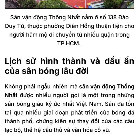
Sân vận động Thống Nhất nằm ở số 138 Đào
Duy Từ, thuộc phường Diên Hồng thuận tiện cho
người hâm mộ di chuyển từ nhiều quận trong
TP.HCM.
Lịch sử hình thành và dấu ấn
của sân bóng lâu đời
Không phải ngẫu nhiên mà
sân vận động Thống
Nhất
được nhiều người gọi là một trong những
sân bóng giàu ký ức nhất Việt Nam. Sân đã tồn
tại qua nhiều giai đoạn phát triển của bóng đá
thành phố, chứng kiến sự thay đổi của các câu
lạc bộ, thế hệ cầu thủ và văn hóa cổ vũ.