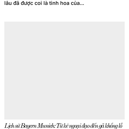
lâu đã được coi là tinh hoa của...
Lịch sử Bayern Munich: Từ kẻ ngoại đạo đến gã khổng lồ