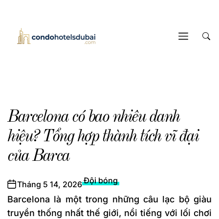
Skip
to
Tin
the
Tức
content
Bóng
Đá
24/7
Barcelona có bao nhiêu danh
hiệu? Tổng hợp thành tích vĩ đại
của Barca
Đội bóng
Tháng 5 14, 2026
Barcelona là một trong những câu lạc bộ giàu
truyền thống nhất thế giới, nổi tiếng với lối chơi