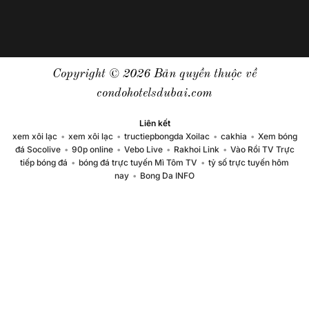
Copyright © 2026 Bản quyền thuộc về
condohotelsdubai.com
Liên kết
xem xôi lạc
•
xem xôi lạc
•
tructiepbongda Xoilac
•
cakhia
•
Xem bóng
đá Socolive
•
90p online
•
Vebo Live
•
Rakhoi Link
•
Vào Rồi TV Trực
tiếp bóng đá
•
bóng đá trực tuyến Mì Tôm TV
•
tỷ số trực tuyến hôm
nay
•
Bong Da INFO